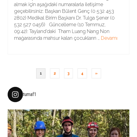
almak için aşağıdaki numaralarla iletişime
geçebilirsiniz: Başkan Bülent Genç (0 532 453
2802) Medikal Birim Başkanı Dr. Tulga Şener (0
532 527 0456) Güncelleme (10 Temmuz,
09:42): Tayland’daki Tham Luang Nang Non
mağarasında mahsur kalan çocukların …
Devamı
Yazı
1
2
3
4
»
sayfalandırması
tumaf1