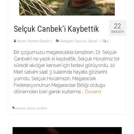
22
Selçuk Canbek’i Kaybettik
MAR 2019
Yazarı:
Yaman Özakın
|
Kategori:
Duyuru
,
Genel
|
0
Bir çoğumuzu mağaracılıkla tanıştıran, Dr. Selçuk
Canbek’i ne yazık ki kaybettik. Selçuk Hoca’mız bir
süredir akciğer kanseri için tedavi görüyordu. 22
Mart sabahı saat 3 sularında hayata gözlerini
yumdu. Selçuk Hoca’mızın, Mağaracılık
Federasyonu’nun Mağaracılar Birliği olduğu
dönemden beri gerek kurtarma …
Devamı
esmad
,
selçuk canbek