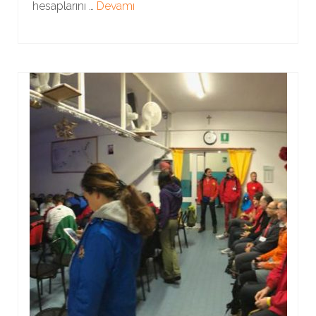
hesaplarını …
Devamı