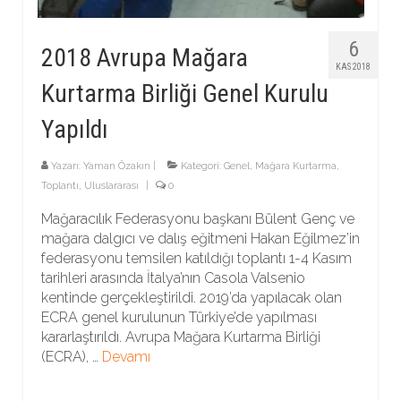
6
2018 Avrupa Mağara
KAS 2018
Kurtarma Birliği Genel Kurulu
Yapıldı
Yazarı:
Yaman Özakın
|
Kategori:
Genel
,
Mağara Kurtarma
,
Toplantı
,
Uluslararası
|
0
Mağaracılık Federasyonu başkanı Bülent Genç ve
mağara dalgıcı ve dalış eğitmeni Hakan Eğilmez’in
federasyonu temsilen katıldığı toplantı 1-4 Kasım
tarihleri arasında İtalya’nın Casola Valsenio
kentinde gerçekleştirildi. 2019’da yapılacak olan
ECRA genel kurulunun Türkiye’de yapılması
kararlaştırıldı. Avrupa Mağara Kurtarma Birliği
(ECRA), …
Devamı