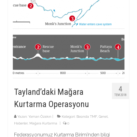
4
Tayland’daki Mağara
TEM 2018
Kurtarma Operasyonu
Yazarı:
Yaman Özakın
|
Kategori:
Basında TMF
,
Genel
,
Haberler
,
Mağara Kurtarma
|
0
Federasyonumuz Kurtarma Birimi’nden bilgi