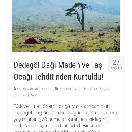
27
Dedegöl Dağı Maden ve Taş
KAS 2018
Ocağı Tehditinden Kurtuldu!
Yazarı:
Yaman Özakın
|
Kategori:
Genel
,
Haberler
,
Mağara
Koruma
|
0
Türkiye’nin en önemli doğal varlıklarından olan
Dedegöl Dağı’nın tamamı bugün Resmi Gazete’de
yayımlanan 378 numaralı karar ile Kızıldağ Milli
Parkı sınırları içerisine dahil edildi. Bir süredir