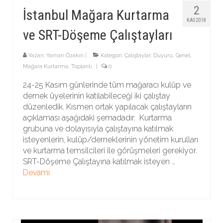
2
İstanbul Mağara Kurtarma
KAS 2018
ve SRT-Döşeme Çalıştayları
Yazarı:
Yaman Özakın
|
Kategori:
Çalıştaylar
,
Duyuru
,
Genel
,
Mağara Kurtarma
,
Toplantı
|
0
24-25 Kasım günlerinde tüm mağaracı kulüp ve
dernek üyelerinin katılabileceği iki çalıştay
düzenledik. Kısmen ortak yapılacak çalıştayların
açıklaması aşağıdaki şemadadır. Kurtarma
grubuna ve dolayısıyla çalıştayına katılmak
isteyenlerin, kulüp/derneklerinin yönetim kurulları
ve kurtarma temsilcileri ile görüşmeleri gerekiyor.
SRT-Döşeme Çalıştayına katılmak isteyen …
Devamı