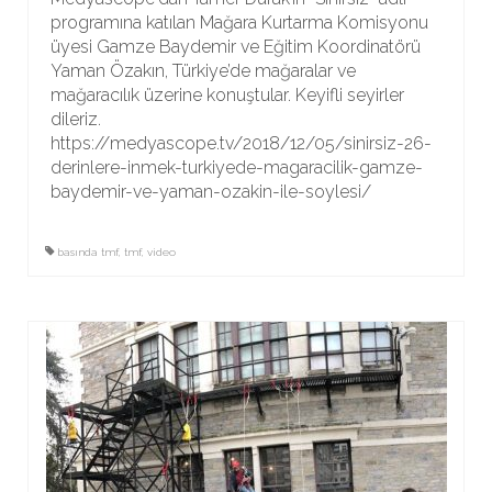
programına katılan Mağara Kurtarma Komisyonu
üyesi Gamze Baydemir ve Eğitim Koordinatörü
Yaman Özakın, Türkiye’de mağaralar ve
mağaracılık üzerine konuştular. Keyifli seyirler
dileriz.
https://medyascope.tv/2018/12/05/sinirsiz-26-
derinlere-inmek-turkiyede-magaracilik-gamze-
baydemir-ve-yaman-ozakin-ile-soylesi/
basında tmf
,
tmf
,
video