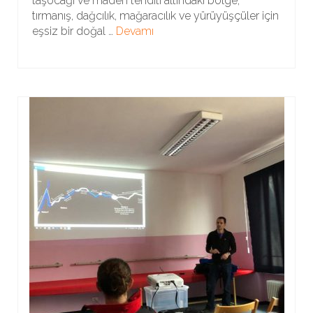
taşocağı ve maden tehditi altındaki bölge,
tırmanış, dağcılık, mağaracılık ve yürüyüşçüler için
eşsiz bir doğal …
Devamı