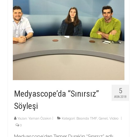
5
Medyascope’da “Sınırsız”
ARA 2018
Söyleşi
Yazarı:
Yaman Özakın
|
Kategori:
Basında TMF
,
Genel
,
Video
|
0
Medyascope‘dan Tamer Durak’ın “Sınırsız” adlı