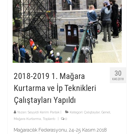
30
2018-2019 1. Mağara
KAS 2018
Kurtarma ve İp Teknikleri
Çalıştayları Yapıldı
Yazarı:
Seyyidi Kerim Parlak
|
Kategori:
Çalıştaylar
,
Genel
,
Mağara Kurtarma
,
Toplantı
|
0
Mağaracılık Federasyonu, 24-25 Kasım 2018