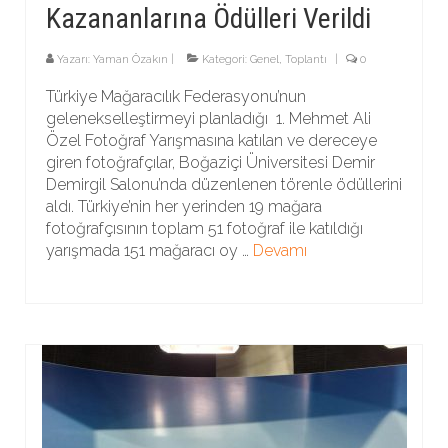
Kazananlarına Ödülleri Verildi
Yazarı:
Yaman Özakın
|
Kategori:
Genel
,
Toplantı
|
0
Türkiye Mağaracılık Federasyonu’nun
gelenekselleştirmeyi planladığı 1. Mehmet Ali
Özel Fotoğraf Yarışmasına katılan ve dereceye
giren fotoğrafçılar, Boğaziçi Üniversitesi Demir
Demirgil Salonu’nda düzenlenen törenle ödüllerini
aldı. Türkiye’nin her yerinden 19 mağara
fotoğrafçısının toplam 51 fotoğraf ile katıldığı
yarışmada 151 mağaracı oy …
Devamı