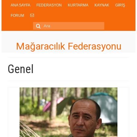
ANA SAYFA
FEDERASYON
KURTARMA
KAYNAK
GİRİŞ
FORUM
Şunu
ara:
Mağaracılık Federasyonu
Genel