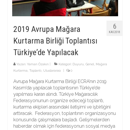
6
2019 Avrupa Mağara
KAS 2018
Kurtarma Birliği Toplantısı
Türkiye’de Yapılacak
Yazarı:
Yaman Özakın
|
Kategori:
Duyuru
,
Genel
,
Mağara
Kurtarma
,
Toplantı
,
Uluslararası
|
0
Avrupa Mağara Kurtarma Birliği ECRA’nın 2019
Kasım’da yapılacak toplantısının Türkiye’de
yapılması kararı alındı. Türkiye Mağaracılık
Federasyonunun organize edeceği toplantı,
kurtarma ekipleri arasındaki iletişimi ve işbirliğini
arttıracak. Federasyon, toplantının organizasyonu
konusunda çalışmalara başladı. Gelişmelerden
haberdar olmak için federasyonun sosyal medya