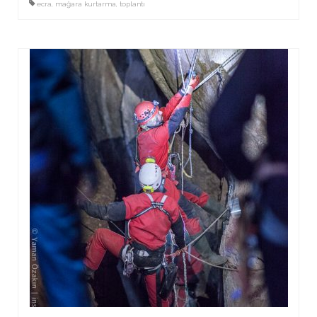
ecra
,
mağara kurtarma
,
toplantı