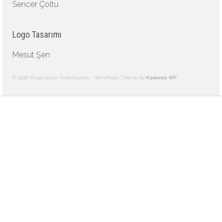
Sencer Çoltu
Logo Tasarımı
Mesut Şen
© 2026 Mağaracılık Federasyonu - WordPress Theme by
Kadence WP