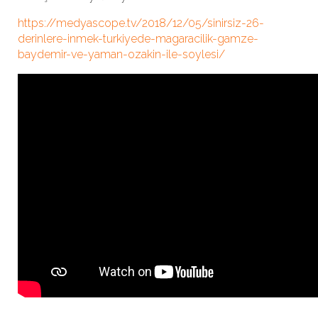
https://medyascope.tv/2018/12/05/sinirsiz-26-
derinlere-inmek-turkiyede-magaracilik-gamze-
baydemir-ve-yaman-ozakin-ile-soylesi/