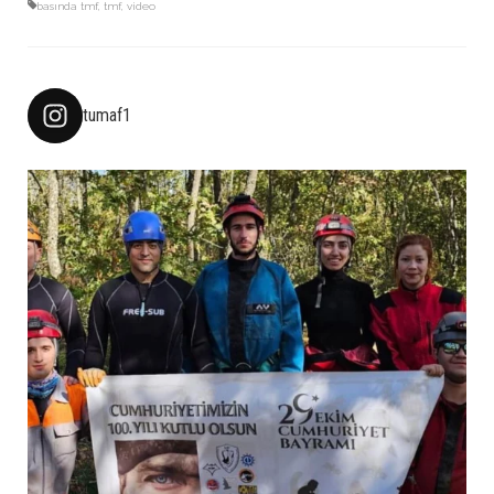
basında tmf
,
tmf
,
video
tumaf1