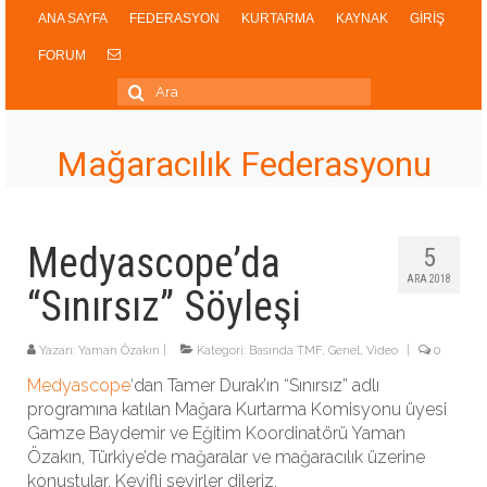
ANA SAYFA
FEDERASYON
KURTARMA
KAYNAK
GİRİŞ
FORUM
Şunu
ara:
Mağaracılık Federasyonu
Medyascope’da
5
ARA 2018
“Sınırsız” Söyleşi
Yazarı:
Yaman Özakın
|
Kategori:
Basında TMF
,
Genel
,
Video
|
0
Medyascope
‘dan Tamer Durak’ın “Sınırsız” adlı
programına katılan Mağara Kurtarma Komisyonu üyesi
Gamze Baydemir ve Eğitim Koordinatörü Yaman
Özakın, Türkiye’de mağaralar ve mağaracılık üzerine
konuştular. Keyifli seyirler dileriz.