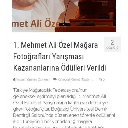
2
1. Mehmet Ali Özel Mağara
OCA 2019
Fotoğrafları Yarışması
Kazananlarına Ödülleri Verildi
Yazarı:
Yaman Özakın
|
Kategori:
Genel
,
Toplantı
|
0
Türkiye Mağaracılık Federasyonu’nun
gelenekselleştirmeyi planladığı 1. Mehmet Ali
Özel Fotoğraf Yarışmasına katılan ve dereceye
giren fotoğrafçılar, Boğaziçi Üniversitesi Demir
Demirgil Salonu’nda düzenlenen törenle ödüllerini
aldı. Türkiye’nin her yerinden 19 mağara
fotoğrafçısının toplam 51 fotoğraf ile katıldığı