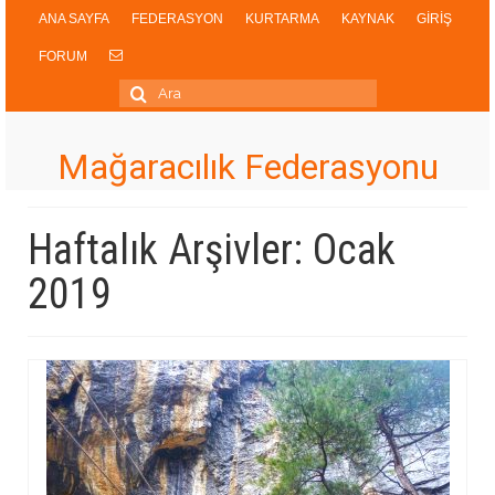
ANA SAYFA
FEDERASYON
KURTARMA
KAYNAK
GİRİŞ
FORUM
Şunu
ara:
Mağaracılık Federasyonu
Haftalık Arşivler: Ocak
2019