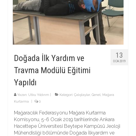
13
Doğada İlk Yardım ve
OCA 2019
Travma Modülü Eğitimi
Yapıldı
Yazarı:
Utku Yıldırım
|
Kategori:
Çalıştaylar
,
Genel
,
Mağara
Kurtarma
|
0
Mağaracılık Federasyonu Mağara Kurtarma
Komisyonu, 5-6 Ocak 2019 tarihlerinde Ankara
Hacettepe Üniversitesi Beytepe Kampüsü Jeoloji
Mühendisliği bölümünde Doğada İlkyardım ve