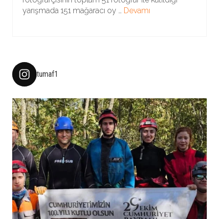
yarışmada 151 mağaracı oy …
Devamı
tumaf1