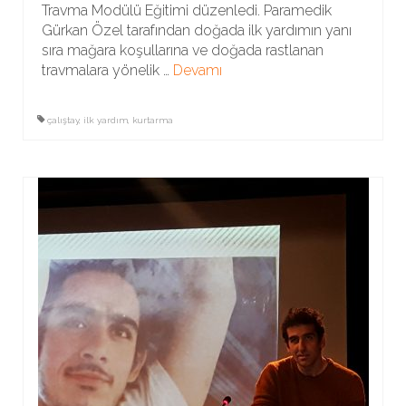
Travma Modülü Eğitimi düzenledi. Paramedik
Gürkan Özel tarafından doğada ilk yardımın yanı
sıra mağara koşullarına ve doğada rastlanan
travmalara yönelik …
Devamı
çalıştay
,
ilk yardım
,
kurtarma