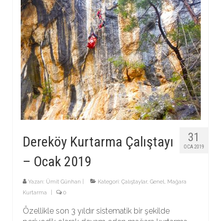
31
Dereköy Kurtarma Çalıştayı
OCA 2019
– Ocak 2019
Yazarı:
Ümit Günhan
|
Kategori:
Çalıştaylar
,
Genel
,
Mağara
Kurtarma
|
0
Özellikle son 3 yıldır sistematik bir şekilde