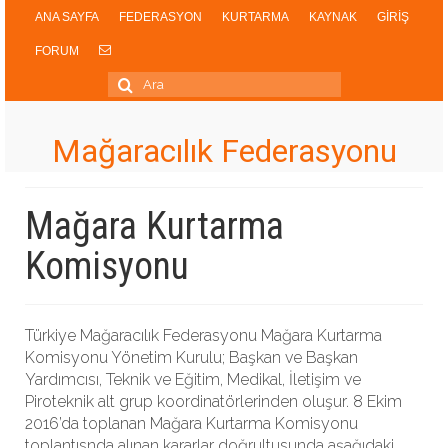
ANA SAYFA
FEDERASYON
KURTARMA
KAYNAK
GİRİŞ
FORUM
Şunu
ara:
Mağaracılık Federasyonu
Mağara Kurtarma
Komisyonu
Türkiye Mağaracılık Federasyonu Mağara Kurtarma
Komisyonu Yönetim Kurulu; Başkan ve Başkan
Yardımcısı, Teknik ve Eğitim, Medikal, İletişim ve
Piroteknik alt grup koordinatörlerinden oluşur. 8 Ekim
2016’da toplanan Mağara Kurtarma Komisyonu
toplantısnda alınan kararlar doğrultusunda aşağıdaki