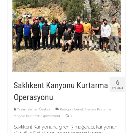
6
Saklıkent Kanyonu Kurtarma
EYL 2024
Operasyonu
Yazarı:
Yaman Özakın
|
Kategori:
Genel
,
Mağara Kurtarma
,
Mağara Kurtarma Operasyonu
|
0
Saklıkent Kanyonuna giren 3 mağaracı, kanyonun