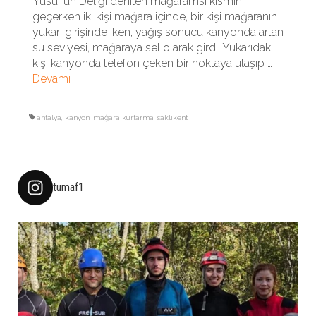
Yusuf’un Deliği denilen mağaramsı kısmını
geçerken iki kişi mağara içinde, bir kişi mağaranın
yukarı girişinde iken, yağış sonucu kanyonda artan
su seviyesi, mağaraya sel olarak girdi. Yukarıdaki
kişi kanyonda telefon çeken bir noktaya ulaşıp …
Devamı
antalya
,
kanyon
,
mağara kurtarma
,
saklıkent
tumaf1