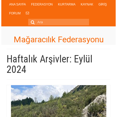
ANA SAYFA
FEDERASYON
KURTARMA
KAYNAK
GİRİŞ
FORUM
Şunu
ara:
Mağaracılık Federasyonu
Haftalık Arşivler: Eylül
2024