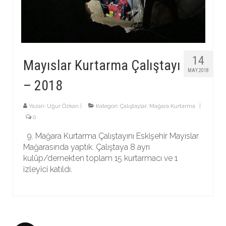
14
Mayıslar Kurtarma Çalıştayı
MAY 2018
– 2018
Yazarı:
Uğur Özkan
|
Kategori:
Çalıştaylar
,
Mağara Kurtarma
|
0
9. Mağara Kurtarma Çalıştayını Eskişehir Mayıslar
Mağarasında yaptık. Çalıştaya 8 ayrı
kulüp/dernekten toplam 15 kurtarmacı ve 1
izleyici katıldı.