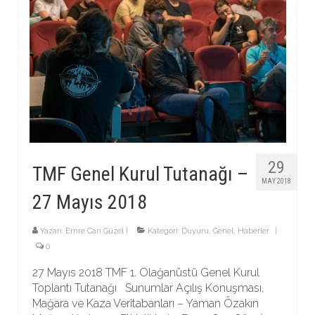
29
TMF Genel Kurul Tutanağı –
MAY 2018
27 Mayıs 2018
Yazarı:
Emre Can Güzel
|
Kategori:
Duyuru
,
Genel
,
Haberler
|
0
27 Mayıs 2018 TMF 1. Olağanüstü Genel Kurul
Toplantı Tutanağı Sunumlar Açılış Konuşması,
Mağara ve Kaza Veritabanları – Yaman Özakın