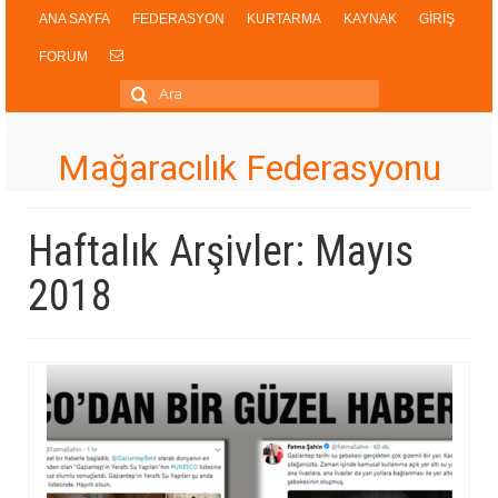
ANA SAYFA
FEDERASYON
KURTARMA
KAYNAK
GİRİŞ
FORUM
Şunu
ara:
Mağaracılık Federasyonu
Haftalık Arşivler: Mayıs
2018