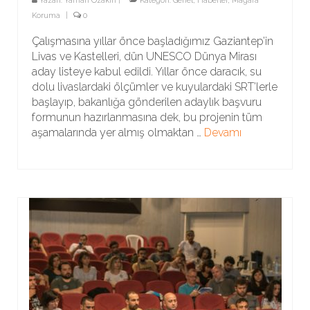
Yazarı:
Yaman Özakın
|
Kategori:
Genel
,
Haberler
,
Mağara
Koruma
|
0
Çalışmasına yıllar önce başladığımız Gaziantep’in
Livas ve Kastelleri, dün UNESCO Dünya Mirası
aday listeye kabul edildi. Yıllar önce daracık, su
dolu livaslardaki ölçümler ve kuyulardaki SRT’lerle
başlayıp, bakanlığa gönderilen adaylık başvuru
formunun hazırlanmasına dek, bu projenin tüm
aşamalarında yer almış olmaktan …
Devamı