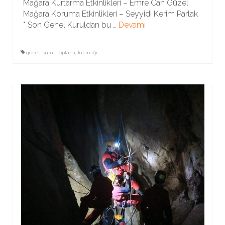
Mağara Kurtarma Etkinlikleri – Emre Can Güzel
Mağara Koruma Etkinlikleri – Seyyidi Kerim Parlak
* Son Genel Kuruldan bu …
Devamı
genel
,
kurul
,
toplantı
,
tutanağı