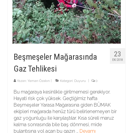
23
Beşmeşeler Mağarasında
EKI 2018
Gaz Tehlikesi
Yazarı:
Yaman Özakın
|
Kategori:
Duyuru
|
0
Bu mağaraya kesinlikle girilmemesi gerekiyor.
Hayati risk çok yüksek. Geçtiğimiz hafta
Beşmeşeler Yarasa Mağarasına giden BÜMAK
ekipleri mağarada henüz türü belirlenemeyen bir
gaz yoğunluğu ile karşılaştılar. Kısa süreli maruz
kalma sonrasında bile baş dönmesi, mide
bulantısına yol açan bu gazın …
Devamı