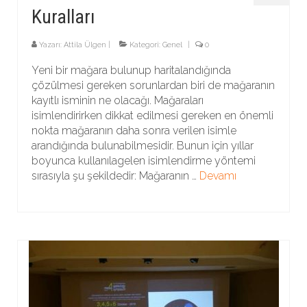
Kuralları
Yazarı:
Attila Ülgen
|
Kategori:
Genel
|
0
Yeni bir mağara bulunup haritalandığında
çözülmesi gereken sorunlardan biri de mağaranın
kayıtlı isminin ne olacağı. Mağaraları
isimlendirirken dikkat edilmesi gereken en önemli
nokta mağaranın daha sonra verilen isimle
arandığında bulunabilmesidir. Bunun için yıllar
boyunca kullanılagelen isimlendirme yöntemi
sırasıyla şu şekildedir: Mağaranın …
Devamı