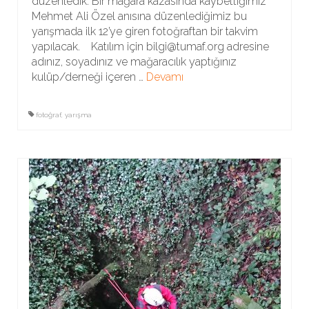
düzenledik. Bir mağara kazasında kaybettiğimiz
Mehmet Ali Özel anısına düzenlediğimiz bu
yarışmada ilk 12’ye giren fotoğraftan bir takvim
yapılacak. Katılım için bilgi@tumaf.org adresine
adınız, soyadınız ve mağaracılık yaptığınız
kulüp/derneği içeren …
Devamı
fotoğraf
,
yarışma