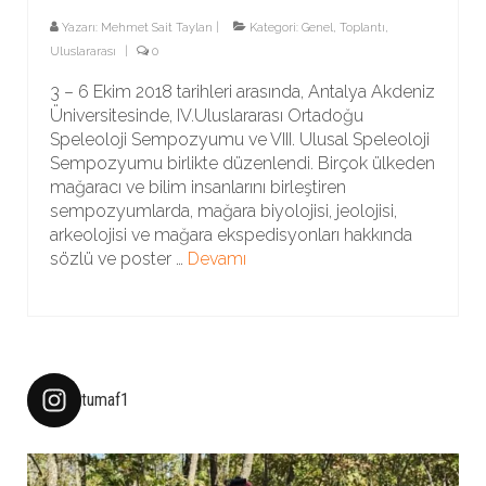
Yazarı:
Mehmet Sait Taylan
|
Kategori:
Genel
,
Toplantı
,
Uluslararası
|
0
3 – 6 Ekim 2018 tarihleri arasında, Antalya Akdeniz
Üniversitesinde, IV.Uluslararası Ortadoğu
Speleoloji Sempozyumu ve VIII. Ulusal Speleoloji
Sempozyumu birlikte düzenlendi. Birçok ülkeden
mağaracı ve bilim insanlarını birleştiren
sempozyumlarda, mağara biyolojisi, jeolojisi,
arkeolojisi ve mağara ekspedisyonları hakkında
sözlü ve poster …
Devamı
tumaf1