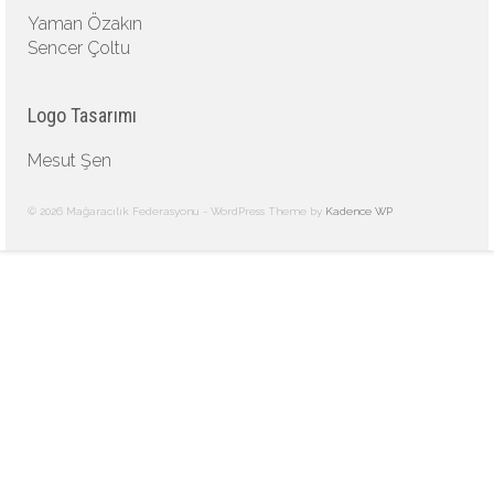
Yaman Özakın
Sencer Çoltu
Logo Tasarımı
Mesut Şen
© 2026 Mağaracılık Federasyonu - WordPress Theme by
Kadence WP