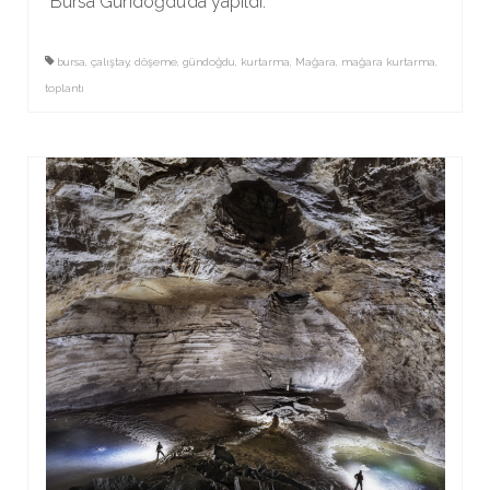
Bursa Gündoğdu’da yapıldı.
bursa
,
çalıştay
,
döşeme
,
gündoğdu
,
kurtarma
,
Mağara
,
mağara kurtarma
,
toplantı