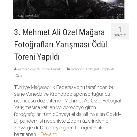
1
3. Mehmet Ali Özel Mağara
OCA 2021
Fotoğrafları Yarışması Ödül
Töreni Yapıldı
Yazarı:
Seyyidi Kerim Parlak
|
Kategori:
Fotoğraf
,
Toplantı
|
0
Türkiye Mağaracılık Federasyonu tarafından bu
sene Vaneda ve Kronotrop sponsorluğunda
üçüncüsü düzenlenen Mehmet Ali Özel Fotoğraf
Yarışmasına katılan ve dereceye giren
fotoğrafçılar, tüm dünyayı etkisi altına alan Covid-
19 pandemisi nedeniyle Zoom üzerinden bir
araya geldi. Dereceye giren fotoğraflar ile
hazırlanan …
Devamı