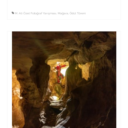
M. Ali Özel Fotoğraf Yarışması
,
Mağara
,
Ödül Töreni