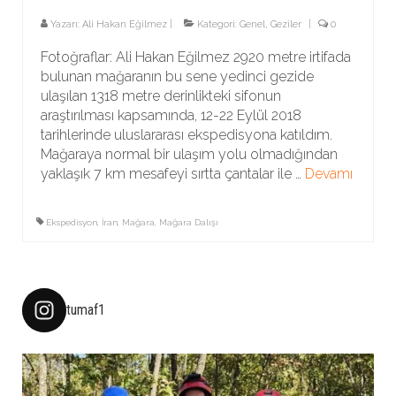
Yazarı:
Ali Hakan Eğilmez
|
Kategori:
Genel
,
Geziler
|
0
Fotoğraflar: Ali Hakan Eğilmez 2920 metre irtifada
bulunan mağaranın bu sene yedinci gezide
ulaşılan 1318 metre derinlikteki sifonun
araştırılması kapsamında, 12-22 Eylül 2018
tarihlerinde uluslararası ekspedisyona katıldım.
Mağaraya normal bir ulaşım yolu olmadığından
yaklaşık 7 km mesafeyi sırtta çantalar ile …
Devamı
Ekspedisyon
,
İran
,
Mağara
,
Mağara Dalışı
tumaf1