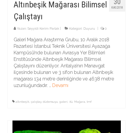
30
Altınbeşik Mağarası Bilimsel
KAS 2018
Çalıştayı
Yazarı:
Seyyidi Kerim Parlak
|
Kategori:
Duyuru
|
0
Galeri Mağara Araştırma Grubu, 10 Aralık 2018
Pazartesi İstanbul Teknik Üniversitesi Ayazağa
Kampüsü’nde bulunan Avrasya Yer Bilimleri
Enstitüsünde Altınbeşik Mağarası Bilimsel
Çalıştayını düzenliyor. Antalya’nın Manavgat
ilçesinde bulunan ve 3 sifon bulunan Altınbeşik
mağarası 134 metre derinliğinde ve 4638 metre
uzunluğundadır. …
Devamı
altınbeşik
,
çalıştay
,
düdensuyu
,
galeri
,
itü
,
Mağara
,
tmf