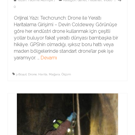
Yazarı:
Fadime Altınışık
|
Kategori:
Genel
,
Haberler
,
Video
|
0
Orijinal Yazı: Techcrunch: Drone ile Yeraltı
Haritalama Girişimi – Devin Coldewey Görünüşe
göre her endüstri drone kullanmak için çeşitli
yollar buluyor fakat yeraltı dünyası bambaşka bir
hikâye. GPS’nin olmadığı, ışıksız boru hattı veya
maden bölgelerinde standart drone’lar pek işe
yaramıyor. …
Devamı
3-Boyut
,
Drone
,
Harita
,
Mağara
,
Ölçüm