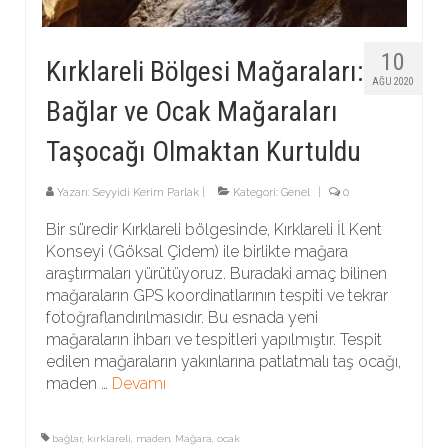
10
Kırklareli Bölgesi Mağaraları:
AĞU 2020
Bağlar ve Ocak Mağaraları
Taşocağı Olmaktan Kurtuldu
Yazarı:
Seyyidi Kerim Parlak
|
Kategori:
Genel
|
0
Bir süredir Kırklareli bölgesinde, Kırklareli İl Kent
Konseyi (Göksal Çidem) ile birlikte mağara
araştırmaları yürütüyoruz. Buradaki amaç bilinen
mağaraların GPS koordinatlarının tespiti ve tekrar
fotoğraflandırılmasıdır. Bu esnada yeni
mağaraların ihbarı ve tespitleri yapılmıştır. Tespit
edilen mağaraların yakınlarına patlatmalı taş ocağı,
maden …
Devamı
bağlar
,
kırklareli
,
maden
,
Mağara
,
ocak