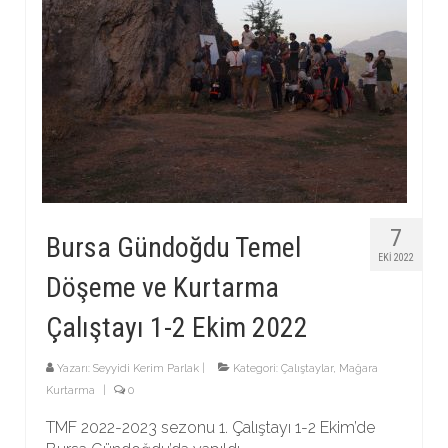
7
Bursa Gündoğdu Temel
EKI 2022
Döşeme ve Kurtarma
Çalıştayı 1-2 Ekim 2022
Yazarı:
Seyyidi Kerim Parlak
|
Kategori:
Çalıştaylar
,
Mağara
Kurtarma
|
0
TMF 2022-2023 sezonu 1. Çalıştayı 1-2 Ekim’de