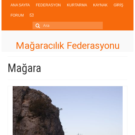
ANA SAYFA
FEDERASYON
KURTARMA
KAYNAK
GİRİŞ
FORUM
Şunu
ara:
Mağaracılık Federasyonu
Mağara