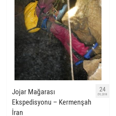
24
Jojar Mağarası
EYL 2018
Ekspedisyonu – Kermenşah
İran