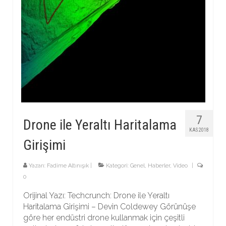
7
Drone ile Yeraltı Haritalama
KAS 2018
Girişimi
Yazarı:
Fadime Altınışık
|
Kategori:
Genel
,
Haberler
,
Video
|
0
Orijinal Yazı: Techcrunch: Drone ile Yeraltı
Haritalama Girişimi – Devin Coldewey Görünüşe
göre her endüstri drone kullanmak için çeşitli