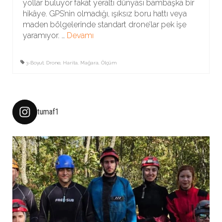
yollar buluyor fakat yeraltı dünyası bambaşka bir
hikâye. GPS’nin olmadığı, ışıksız boru hattı veya
maden bölgelerinde standart drone’lar pek işe
yaramıyor. …
Devamı
3-Boyut
,
Drone
,
Harita
,
Mağara
,
Ölçüm
tumaf1