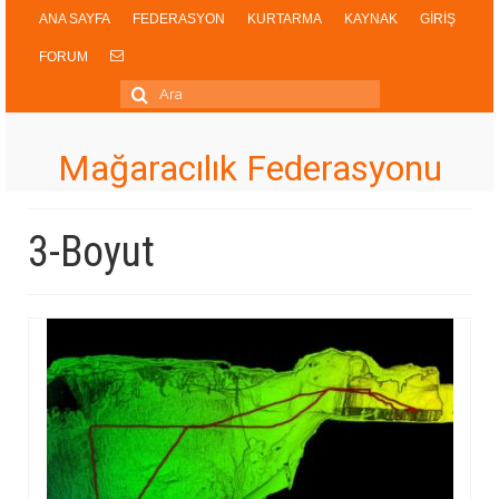
ANA SAYFA
FEDERASYON
KURTARMA
KAYNAK
GİRİŞ
FORUM
Şunu
ara:
Mağaracılık Federasyonu
3-Boyut