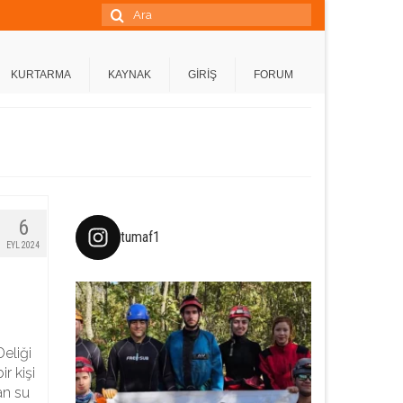
Şunu
ara:
KURTARMA
KAYNAK
GİRİŞ
FORUM
6
tumaf1
EYL 2024
eliği
r kişi
an su