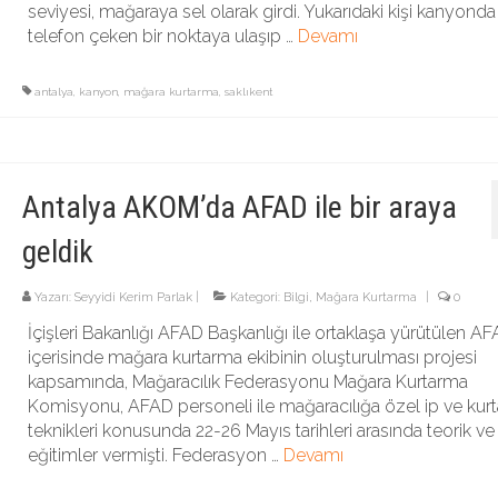
seviyesi, mağaraya sel olarak girdi. Yukarıdaki kişi kanyonda
telefon çeken bir noktaya ulaşıp …
Devamı
antalya
,
kanyon
,
mağara kurtarma
,
saklıkent
Antalya AKOM’da AFAD ile bir araya
geldik
Yazarı:
Seyyidi Kerim Parlak
|
Kategori:
Bilgi
,
Mağara Kurtarma
|
0
İçişleri Bakanlığı AFAD Başkanlığı ile ortaklaşa yürütülen A
içerisinde mağara kurtarma ekibinin oluşturulması projesi
kapsamında, Mağaracılık Federasyonu Mağara Kurtarma
Komisyonu, AFAD personeli ile mağaracılığa özel ip ve kur
teknikleri konusunda 22-26 Mayıs tarihleri arasında teorik ve 
eğitimler vermişti. Federasyon …
Devamı