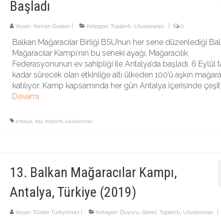
Başladı
Yazarı:
Yaman Özakın
|
Kategori:
Toplantı
,
Uluslararası
|
0
Balkan Mağaracılar Birliği BSU’nun her sene düzenlediği Ba
Mağaracılar Kampı‘nın bu seneki ayağı, Mağaracılık
Federasyonunun ev sahipliği ile Antalya’da başladı. 6 Eylül t
kadar sürecek olan etkinliğe altı ülkeden 100’ü aşkın mağara
katılıyor. Kamp kapsamında her gün Antalya içerisinde çeşitl
Devamı
antalya
,
bsu
,
toplantı
,
uluslararası
13. Balkan Mağaracılar Kampı,
Antalya, Türkiye (2019)
Yazarı:
Türker Türkyılmaz
|
Kategori:
Duyuru
,
Genel
,
Toplantı
,
Uluslararası
|