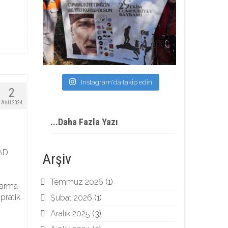
Instagram'da takip edin
2
AĞU 2024
...Daha Fazla Yazı
FAD
Arşiv
Temmuz 2026
(1)
tarma
pratik
Şubat 2026
(1)
Aralık 2025
(3)