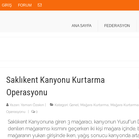
GİRİŞ
FORUM
ANA SAYFA
FEDERASYON
Saklıkent Kanyonu Kurtarma
Operasyonu
Yazarı:
Yaman Özakın
|
Kategori:
Genel
,
Mağara Kurtarma
,
Mağara Kurtarma
Operasyonu
|
0
Saklıkent Kanyonuna giren 3 mağaracı, kanyonun Yusuf’un D
denilen mağaramsı kısmını geçerken iki kişi mağara içinde, bi
mağaranın yukarı girişinde iken, yağış sonucu kanyonda art