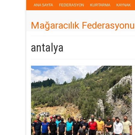
ANA SAYFA
FEDERASYON
KURTARMA
KAYNAK
Mağaracılık Federasyonu
antalya