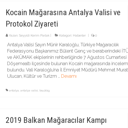
Kocain Mağarasına Antalya Valisi ve
Protokol Ziyareti
Yazarı:
Seyyidi Kerim Parlak
|
Kategori:
Haberler
|
0
Antalya Valisi Sayın Münir Karaloğlu, Türkiye Mağaracılık
Federasyonu Başkanımız Bülent Genç ve beraberindeki İ
ve AKÜMAK ekiplerinin rehberliğinde 7 Ağustos Cumartesi
Döşemealtı ilçesinde bulunan Kocain mağarasında incelem
bulundu. Vali Karaloğlu’na İl Emniyet Müdürü Mehmet Murat
Ulucan, Kültür ve Turizm …
Devamı
antalya
,
antalya valisi
,
bsu2019
2019 Balkan Mağaracılar Kampı