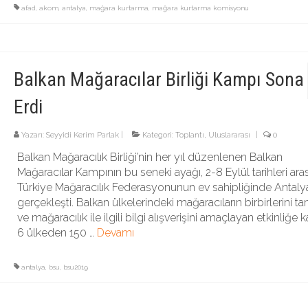
afad
,
akom
,
antalya
,
mağara kurtarma
,
mağara kurtarma komisyonu
Balkan Mağaracılar Birliği Kampı Sona
Erdi
Yazarı:
Seyyidi Kerim Parlak
|
Kategori:
Toplantı
,
Uluslararası
|
0
Balkan Mağaracılık Birliği’nin her yıl düzenlenen Balkan
Mağaracılar Kampının bu seneki ayağı, 2-8 Eylül tarihleri ara
Türkiye Mağaracılık Federasyonunun ev sahipliğinde Antaly
gerçekleşti. Balkan ülkelerindeki mağaracıların birbirlerini ta
ve mağaracılık ile ilgili bilgi alışverişini amaçlayan etkinliğe ka
6 ülkeden 150 …
Devamı
antalya
,
bsu
,
bsu2019