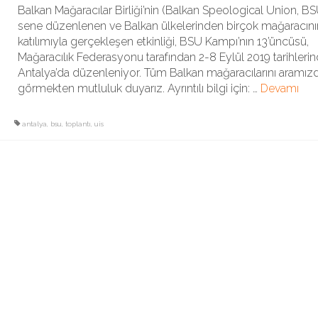
Balkan Mağaracılar Birliği’nin (Balkan Speological Union, BS
sene düzenlenen ve Balkan ülkelerinden birçok mağaracını
katılımıyla gerçekleşen etkinliği, BSU Kampı’nın 13’üncüsü,
Mağaracılık Federasyonu tarafından 2-8 Eylül 2019 tarihleri
Antalya’da düzenleniyor. Tüm Balkan mağaracılarını aramız
görmekten mutluluk duyarız. Ayrıntılı bilgi için: …
Devamı
antalya
,
bsu
,
toplantı
,
uis