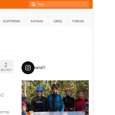
Şunu
ara:
KURTARMA
KAYNAK
GİRİŞ
FORUM
2
tumaf1
AĞU 2024
FAD
tarma