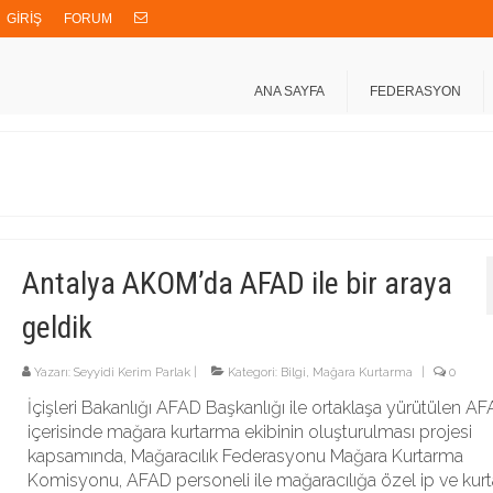
GİRİŞ
FORUM
ANA SAYFA
FEDERASYON
Antalya AKOM’da AFAD ile bir araya
geldik
Yazarı:
Seyyidi Kerim Parlak
|
Kategori:
Bilgi
,
Mağara Kurtarma
|
0
İçişleri Bakanlığı AFAD Başkanlığı ile ortaklaşa yürütülen A
içerisinde mağara kurtarma ekibinin oluşturulması projesi
kapsamında, Mağaracılık Federasyonu Mağara Kurtarma
Komisyonu, AFAD personeli ile mağaracılığa özel ip ve kur