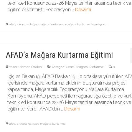
teknikleri konusunda 22-26 Mayıs tarihleri arasında teorik ve 
eğitimler vermişti. Federasyon …
Devamı
afad
,
akom
,
antalya
,
mağara kurtarma
,
mağara kurtarma komisyonu
AFAD’a Mağara Kurtarma Eğitimi
Yazarı:
Yaman Özakın
|
Kategori:
Genel
,
Mağara Kurtarma
|
0
İçişleri Bakanlığı AFAD Başkanlığı ile ortaklaşa yürütülen A
içerisinde mağara kurtarma ekibinin oluşturulması projesi
kapsamında, Mağaracılık Federasyonu Mağara Kurtarma
Komisyonu, AFAD personeli ile mağaracılığa özel ip ve kur
teknikleri konusunda 22-26 Mayıs tarihleri arasında teorik ve 
eğitimler verdi. AFAD’dan …
Devamı
afad
,
ankara
,
çalıştay
,
mağara kurtarma