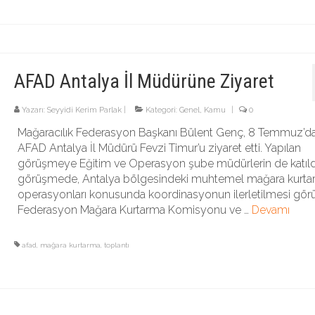
AFAD Antalya İl Müdürüne Ziyaret
Yazarı:
Seyyidi Kerim Parlak
|
Kategori:
Genel
,
Kamu
|
0
Mağaracılık Federasyon Başkanı Bülent Genç, 8 Temmuz’d
AFAD Antalya İl Müdürü Fevzi Timur’u ziyaret etti. Yapılan
görüşmeye Eğitim ve Operasyon şube müdürlerin de katıld
görüşmede, Antalya bölgesindeki muhtemel mağara kurta
operasyonları konusunda koordinasyonun ilerletilmesi gör
Federasyon Mağara Kurtarma Komisyonu ve …
Devamı
afad
,
mağara kurtarma
,
toplantı