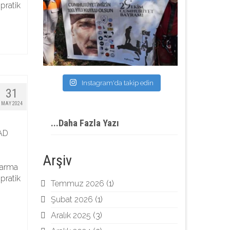
pratik
Instagram'da takip edin
31
MAY 2024
...Daha Fazla Yazı
FAD
Arşiv
tarma
pratik
Temmuz 2026
(1)
Şubat 2026
(1)
Aralık 2025
(3)