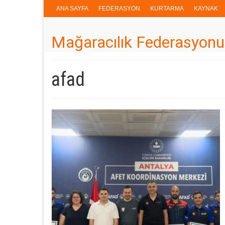
ANA SAYFA
FEDERASYON
KURTARMA
KAYNAK
Mağaracılık Federasyonu
afad