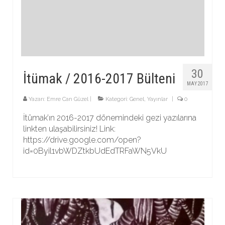
30
İtümak / 2016-2017 Bülteni
MAY 2017
Yazarı:
Emre Can Güzel
|
Kategori:
Genel
,
Yayınlar
|
0
İtümak’ın 2016-2017 dönemindeki gezi yazılarına
linkten ulaşabilirsiniz! Link:
https://drive.google.com/open?
id=0Byil1vbWDZtkbUdEdTRFaWN5VkU