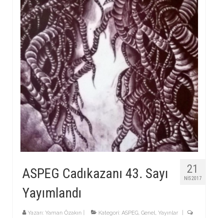
21
ASPEG Cadıkazanı 43. Sayı
NIS 2017
Yayımlandı
Yazarı:
Yaman Özakın
|
Kategori:
ASPEG
,
Genel
,
Yayınlar
|