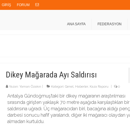
GİRİŞ
FORUM
ANA SAYFA
FEDERASYON
Dikey Mağarada Ayı Saldırısı
Yazarı:
Yaman Özakın
|
Kategori:
Genel
,
Haberler
,
Kaza Raporu
|
0
Antalya Gündoğmuş’taki bir dikey mağaranın araştırılması
sırasında girişten yaklaşık 70 metre aşağıda karşılaştıkları bir
saldırısına uğradı. Üç mağaracıdan biri, bacağına aldığı pen
darbesi sonucu hafif yaralandı, diğer iki mağaracı olaydan y
almadan kurtuldu.