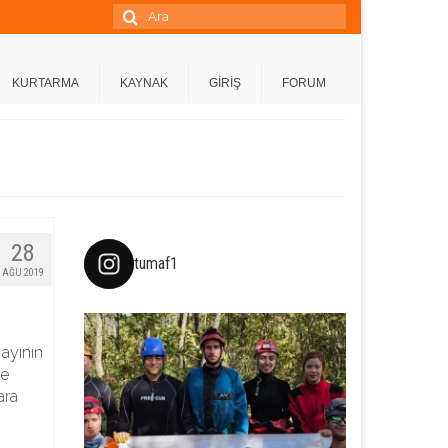
Şunu
ara:
KURTARMA
KAYNAK
GİRİŞ
FORUM
28
tumaf1
AĞU 2019
 ayının
çe
ara