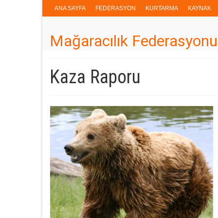
ANA SAYFA
FEDERASYON
KURTARMA
KAYNAK
Mağaracılık Federasyonu
Kaza Raporu