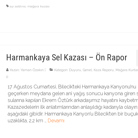
ayı saldırısı
,
mağara kazası
Harmankaya Sel Kazası – Ön Rapor
Yazarı:
Yaman Özakın
|
Kategori:
Duyuru
,
Genel
,
Kaza Raporu
,
Mağara Kurta
0
17 Ağustos Cumartesi, Bilecik’teki Harmankaya Kanyonu’nu
geçerken meydana gelen ani yağış sonucu kanyona giren 
sularına kapılan Ekrem Öztürk arkadaşımız hayatını kaybetmi
Kazazedelerin ilk anlatımlarından anlaşıldığı kadarıyla olayın
aşağıdaki gibidir. Harmankaya Kanyon’u Bilecik’ten bir buçuk
uzaklıkta, 2,2 km …
Devamı