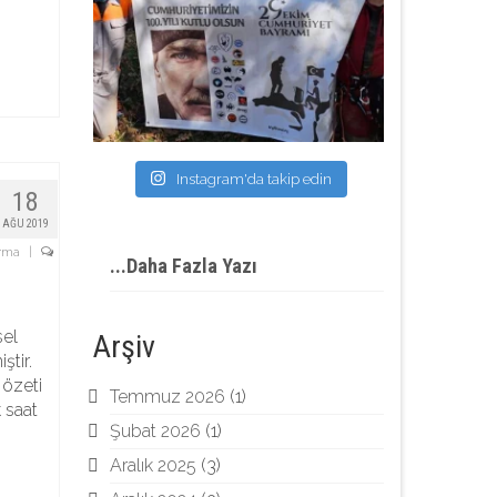
Instagram'da takip edin
18
AĞU 2019
rma
|
...Daha Fazla Yazı
sel
Arşiv
ştir.
 özeti
Temmuz 2026
(1)
 saat
Şubat 2026
(1)
Aralık 2025
(3)