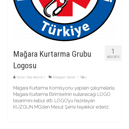
1
Mağara Kurtarma Grubu
AĞU 2015
Logosu
Yazarı:
Site Admin
|
Kategori:
Genel
|
0
Mağara Kurtarma Komisyonu yapılan çalışmalarla,
Mağara Kurtarma Birimlerinin kullanacağı LOGO
tasarımını kabul etti. LOGO’yu hazırlayan
KUZGUN MG’den Mesut Şen’e teşekkür ederiz.