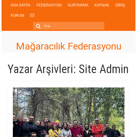
ANA SAYFA
FEDERASYON
KURTARMA
KAYNAK
GİRİŞ
FORUM
Şunu
ara:
Mağaracılık Federasyonu
Yazar Arşivleri: Site Admin