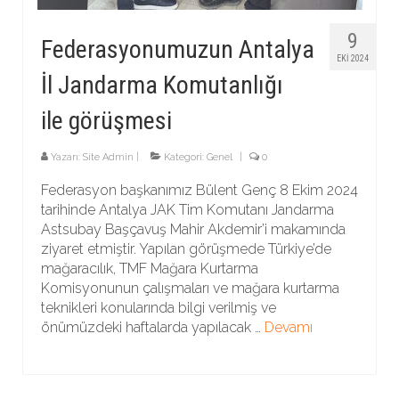
9
Federasyonumuzun Antalya
EKI 2024
İl Jandarma Komutanlığı
ile görüşmesi
Yazarı:
Site Admin
|
Kategori:
Genel
|
0
Federasyon başkanımız Bülent Genç 8 Ekim 2024
tarihinde Antalya JAK Tim Komutanı Jandarma
Astsubay Başçavuş Mahir Akdemir’i makamında
ziyaret etmiştir. Yapılan görüşmede Türkiye’de
mağaracılık, TMF Mağara Kurtarma
Komisyonunun çalışmaları ve mağara kurtarma
teknikleri konularında bilgi verilmiş ve
önümüzdeki haftalarda yapılacak …
Devamı