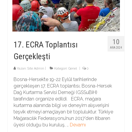
10
17. ECRA Toplantısı
ARA 2024
Gerçekleşti
Yazarı:
Site Admin
|
Kategori:
Genel
|
0
Bosna-Hersek’te 19-22 Eylül tarihlerinde
gerçekleşen 17. ECRA toplantısı, Bosna-Hersek
Dağ Kurtarma Servisi Derneği (GSSuBiH)
tarafından organize edildi. ECRA, mağara
kurtarma alanında bilgi ve deneyim alışverişini
teşvik etmeyi amaçlayan bir topluluktur. Türkiye
Mağaracılık Federasyonu’nun 2017’den itibaren
üyesi olduğu bu kuruluş, …
Devamı