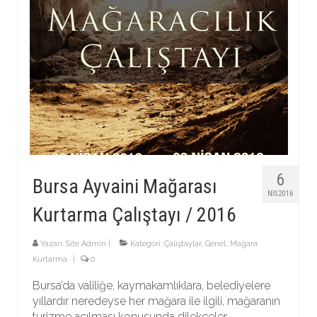
6
Bursa Ayvaini Mağarası
NIS 2016
Kurtarma Çalıştayı / 2016
Yazarı:
Site Admin
|
Kategori:
Çalıştaylar
,
Genel
,
Mağara
Kurtarma
|
0
Bursa’da valiliğe, kaymakamlıklara, belediyelere
yıllardır neredeyse her mağara ile ilgili, mağaranın
turizme açılması konusunda dilekçeler