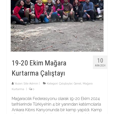
10
19-20 Ekim Mağara
ARA 2024
Kurtarma Çalıştayı
Yazarı:
Site Admin
|
Kategori:
Çalıştaylar
,
Genel
,
Mağara
Kurtarma
|
0
Mağaracılık Federasyonu olarak 19-20 Ekim 2024
tarihlerinde Türkiye’nin 4 bir yanından katılımcılarla
Ankara Kıbrıs Kanyonunda bir kamp yapıldı. Kamp