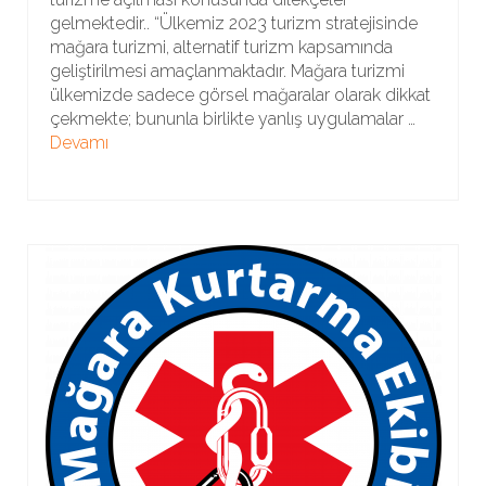
gelmektedir.. “Ülkemiz 2023 turizm stratejisinde
mağara turizmi, alternatif turizm kapsamında
geliştirilmesi amaçlanmaktadır. Mağara turizmi
ülkemizde sadece görsel mağaralar olarak dikkat
çekmekte; bununla birlikte yanlış uygulamalar …
Devamı