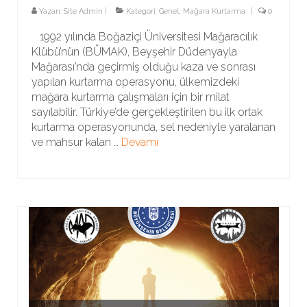
Yazarı:
Site Admin
|
Kategori:
Genel
,
Mağara Kurtarma
|
0
1992 yılında Boğaziçi Üniversitesi Mağaracılık
Klübü’nün (BÜMAK), Beyşehir Düdenyayla
Mağarası’nda geçirmiş olduğu kaza ve sonrası
yapılan kurtarma operasyonu, ülkemizdeki
mağara kurtarma çalışmaları için bir milat
sayılabilir. Türkiye’de gerçekleştirilen bu ilk ortak
kurtarma operasyonunda, sel nedeniyle yaralanan
ve mahsur kalan …
Devamı