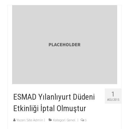
1
ESMAD Yılanlıyurt Düdeni
AĞU 2015
Etkinliği İptal Olmuştur
Yazarı:
Site Admin
|
Kategori:
Genel
|
0