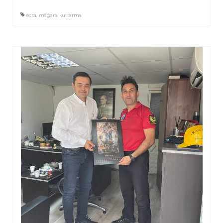
ecra
,
mağara kurtarma