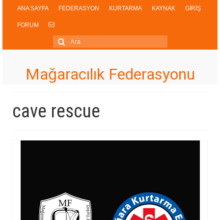
ANA SAYFA
FEDERASYON
KURTARMA
KAYNAK
GİRİŞ
FORUM
Şunu
ara:
Mağaracılık Federasyonu
cave rescue