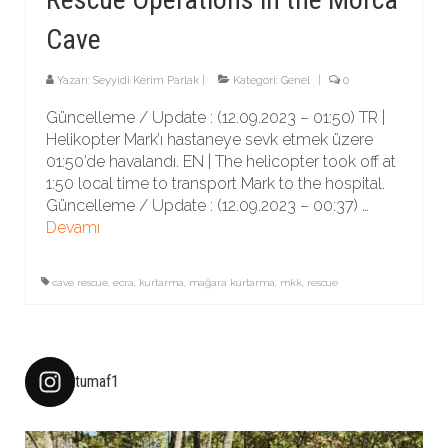
Cave
Yazarı:
Seyyidi Kerim Parlak
|
Kategori:
Genel
|
0
Güncelleme / Update : (12.09.2023 – 01:50) TR |
Helikopter Mark’ı hastaneye sevk etmek üzere
01:50’de havalandı. EN | The helicopter took off at
1:50 local time to transport Mark to the hospital.
Güncelleme / Update : (12.09.2023 – 00:37) …
Devamı
cave rescue
,
ecra
,
kurtarma
,
mağara kurtarma
,
mkk
,
rescue
tumaf1