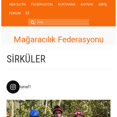
ANA SAYFA
FEDERASYON
KURTARMA
KAYNAK
GİRİŞ
FORUM
Şunu
ara:
Mağaracılık Federasyonu
SİRKÜLER
tumaf1