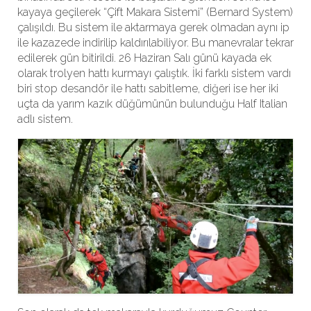
kayaya geçilerek “Çift Makara Sistemi” (Bernard System)
çalışıldı. Bu sistem ile aktarmaya gerek olmadan aynı ip
ile kazazede indirilip kaldırılabiliyor. Bu manevralar tekrar
edilerek gün bitirildi. 26 Haziran Salı günü kayada ek
olarak trolyen hattı kurmayı çalıştık. İki farklı sistem vardı
biri stop desandör ile hattı sabitleme, diğeri ise her iki
uçta da yarım kazık düğümünün bulunduğu Half Italian
adlı sistem.