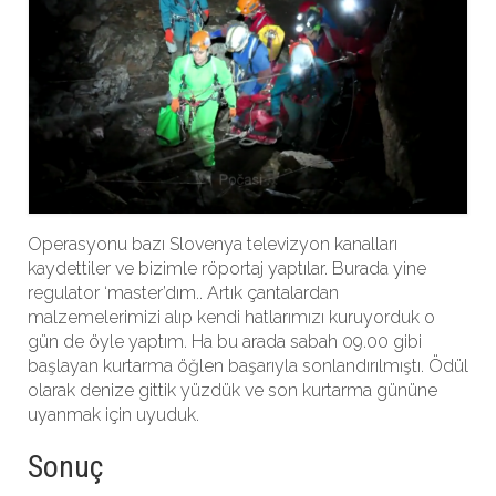
Operasyonu bazı Slovenya televizyon kanalları
kaydettiler ve bizimle röportaj yaptılar. Burada yine
regulator ‘master’dım.. Artık çantalardan
malzemelerimizi alıp kendi hatlarımızı kuruyorduk o
gün de öyle yaptım. Ha bu arada sabah 09.00 gibi
başlayan kurtarma öğlen başarıyla sonlandırılmıştı. Ödül
olarak denize gittik yüzdük ve son kurtarma gününe
uyanmak için uyuduk.
Sonuç