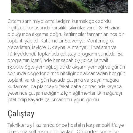
Ortam samimiydi ama iletişim kurmak çok zordu.
İngilizce konusunda karşılıklı sıkıntılar vardı. 24 Haziran
olduğunda akşama doğru katılımcılar tamamlanınca bir
toplantı yapıldı. Katılımcılar Slovenya, Montenegro,
Macaristan, İsviçre, Ukrayna, Almanya, Hırvatistan ve
Türkiye’dendi. Toplantıda çalıştay programı sunuldu. Bu
programın içeriğinde her sabah 07.30’da kahvaltı,
13.00’te öğle yemeği, 19.00’da akşam yemeği ve günün
sonunda değerlendirme niteliğinde aksamadan her gün
toplantı vardı. 3 gün kayada çalışma ve 3 ayrı mağara
kurtarması da plandaydı fakat daha sonrasında kayada
yeterince çalışamadığımız için eğitmenler ilk mağarayı
iptal edip kayada çalışmamızı uygun gördü.
Çalıştay
Teknikler 25 Haziran’da önce hostelin karşısındaki itfaiye
binasında self rescue ile başladı. Öğlenden sonra ise