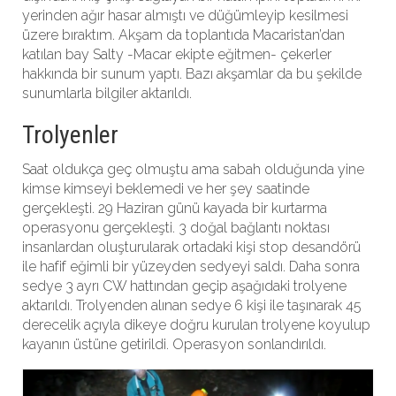
yerinden ağır hasar almıştı ve düğümleyip kesilmesi
üzere bıraktım. Akşam da toplantıda Macaristan’dan
katılan bay Salty -Macar ekipte eğitmen- çekerler
hakkında bir sunum yaptı. Bazı akşamlar da bu şekilde
sunumlarla bilgiler aktarıldı.
Trolyenler
Saat oldukça geç olmuştu ama sabah olduğunda yine
kimse kimseyi beklemedi ve her şey saatinde
gerçekleşti. 29 Haziran günü kayada bir kurtarma
operasyonu gerçekleşti. 3 doğal bağlantı noktası
insanlardan oluşturularak ortadaki kişi stop desandörü
ile hafif eğimli bir yüzeyden sedyeyi saldı. Daha sonra
sedye 3 ayrı CW hattından geçip aşağıdaki trolyene
aktarıldı. Trolyenden alınan sedye 6 kişi ile taşınarak 45
derecelik açıyla dikeye doğru kurulan trolyene koyulup
kayanın üstüne getirildi. Operasyon sonlandırıldı.