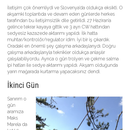
İletişim çok önemliydi ve Slovenya’da oldukça eksikti. O
akşamki toplantıda ve devam eden günlerde herkes
tarafından bu iletişimsizlik dile getirildi. 27 Haziran’a
gelince tekrar kayaya gittik ve 3 ayrı CW hattından
sedyesiz kazazede aktarımı yapıldı. İlk hatta
muhtar/kontrolör/regulator idim. İyi bir iş çıkardık.
Oradaki en önemli şey çalışma arkadaşlarıydı. Doğru
çalışma arkadaşlarıyla teknikler oldukça anlaşılır
çalışılabiliyordu. Ayrıca o gün trolyen ve çekme salma
ipi hatları ile sedye aktarımı yapıldı. Akşam olduğunda
yarın mağarada kurtarma yapacaksınız dendi.
İkinci Gün
Sanırım o
gün
aramıza
Maks
Marela da