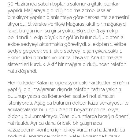
30 Haziran’da sabah toplantı salonuna gittik, planlar
yapıldı. Mağaraya gidildiğinde malzeme kasaları
bırakılıyor yapılan planlamaya göre herkes malzemesini
alıyordu. Slivarske Ponikve Mağarası aktif bir mağaraydı
fakat bu gün için su girişi yoktu. Bu sefer 3 ayrı ekip
belirlendi. 1. ekip büyük bir gölün bulunduğu dipten 2.
ekibe sedyeyi aktarmakla görevliydi. 2. ekipten 1. ekibe
sedye geçecek ve 1. ekip sedyeyi dışarı çıkaracaktı. 1.
Ekibin lideri bendim ve Jerica, Pava ve Ana ile makara
sistemleri kurduk. Aktif bir mağara olduğundan telefon
hattı döşendi.
Her ne kadar Katarina operasyondaki hareketleri Ema’nın
yaptığı gibi mağaranın dışında telefon hattına yakının
bulunup yazsa da liderlerden saatleri not almaları
isteniyordu. Aşağıda bulunan doktor kaza senaryosu ile
açıklamalarda bulundu. 2 adet beyaz medical eşya
bidonu bulunmaktaydı. Olası durumlarda bıçağın önemi
hatırlatıldı. Ayrıca daha önceki bir çalışmada
kazazedenin konforu için dikey kurtarma hatlarında da
sedyeyi -aparatı sayesinde- yatay konumda tutarak