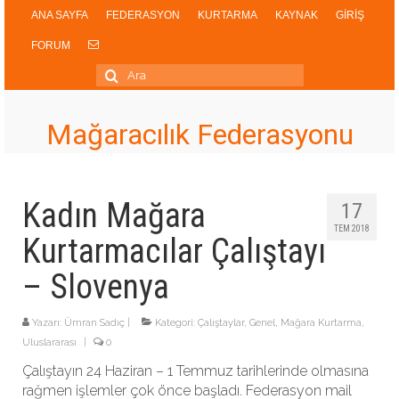
ANA SAYFA
FEDERASYON
KURTARMA
KAYNAK
GİRİŞ
FORUM
Şunu
ara:
Mağaracılık Federasyonu
Kadın Mağara
17
TEM 2018
Kurtarmacılar Çalıştayı
– Slovenya
Yazarı:
Ümran Sadıç
|
Kategori:
Çalıştaylar
,
Genel
,
Mağara Kurtarma
,
Uluslararası
|
0
Çalıştayın 24 Haziran – 1 Temmuz tarihlerinde olmasına
rağmen işlemler çok önce başladı. Federasyon mail