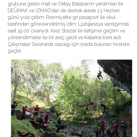
grubuna gelen mail ve Oktay Balaban’ın yardımları ile
DEÜMAK ve İZMAD’dan da destek alarak 23 Haziran
günü yola çıktım. Resmiyette gri pasaport ile okul
tarafından görevlendirilmiş idim. Ljubljana’ya vardığımda
saat 19.00 civarıydı. Ales Strazar ile iletişime geçtim ve
yönlendirmeler ile bir araç geldi ve Katarina beni aldı.
Çalışmalar Sezana’da olacağı için orada bulunan hostele
geçtik.