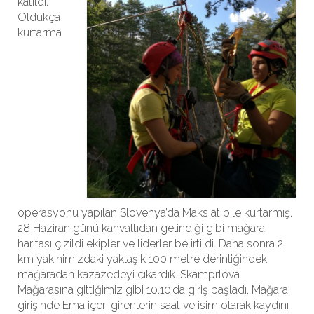
katıldı.
Oldukça
kurtarma
operasyonu yapılan Slovenya’da Maks at bile kurtarmış.
28 Haziran günü kahvaltıdan gelindiği gibi mağara
haritası çizildi ekipler ve liderler belirtildi. Daha sonra 2
km yakinimizdaki yaklaşık 100 metre derinliğindeki
mağaradan kazazedeyi çıkardık. Skamprlova
Mağarasına gittiğimiz gibi 10.10’da giriş başladı. Mağara
girişinde Ema içeri girenlerin saat ve isim olarak kaydını