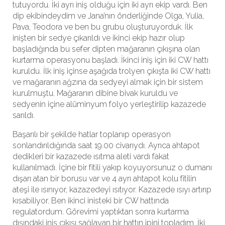
tutuyordu. İki ayrı iniş olduğu için iki ayrı ekip vardı. Ben
dip ekibindeydim ve Jana’nın önderliğinde Olga, Yulia,
Pava, Teodora ve ben bu grubu oluşturuyorduk. İlk
inişten bir sedye çıkarıldı ve ikinci ekip hazır olup
başladığında bu sefer dipten mağaranın çıkışına olan
kurtarma operasyonu başladı. İkinci iniş için iki CW hattı
kuruldu. İlk iniş içinse aşağıda trolyen çıkışta iki CW hattı
ve mağaranın ağzına da sedyeyi almak için bir sistem
kurulmuştu. Mağaranın dibine bivak kuruldu ve
sedyenin içine alüminyum folyo yerleştirilip kazazede
sarıldı.
Başarılı bir şekilde hatlar toplanıp operasyon
sonlandırıldığında saat 19.00 civarıydı. Ayrıca ahtapot
dedikleri bir kazazede ısıtma aleti vardı fakat
kullanılmadı. İçine bir fitili yakıp koyuyorsunuz o dumanı
dışarı atan bir borusu var ve 4 ayrı ahtapot kolu fitilin
ateşi ile ısınıyor, kazazedeyi ısıtıyor. Kazazede ısıyı artırıp
kısabiliyor. Ben ikinci inisteki bir CW hattında
regulatordum. Görevimi yaptıktan sonra kurtarma
dışındaki iniş çıkışı sağlayan bir hattın ipini topladım. İki