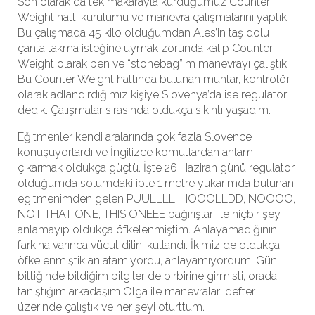
Son olarak da tek makarayla kurduğumuz Counter
Weight hattı kurulumu ve manevra çalışmalarını yaptık.
Bu çalışmada 45 kilo olduğumdan Ales’in taş dolu
çanta takma isteğine uymak zorunda kalıp Counter
Weight olarak ben ve “stonebag”im manevrayı çalıştık.
Bu Counter Weight hattında bulunan muhtar, kontrolör
olarak adlandırdığımız kişiye Slovenya’da ise regulator
dedik. Çalışmalar sırasında oldukça sıkıntı yaşadım.
Eğitmenler kendi aralarında çok fazla Slovence
konuşuyorlardı ve İngilizce komutlardan anlam
çıkarmak oldukça güçtü. İşte 26 Haziran günü regulator
olduğumda solumdaki ipte 1 metre yukarımda bulunan
egitmenimden gelen PUULLLL, HOOOLLDD, NOOOO,
NOT THAT ONE, THIS ONEEE bağırışları ile hiçbir şey
anlamayıp oldukça öfkelenmiştim. Anlayamadığının
farkına varınca vücut dilini kullandı. İkimiz de oldukça
öfkelenmiştik anlatamıyordu, anlayamıyordum. Gün
bittiğinde bildiğim bilgiler de birbirine girmisti, orada
tanıştığım arkadaşım Olga ile manevraları defter
üzerinde çalıştık ve her şeyi oturttum.