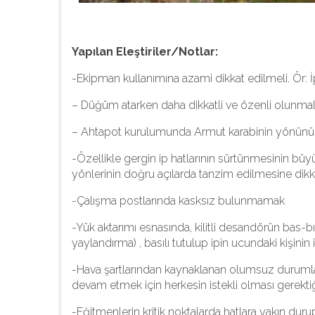
Yapılan Eleştiriler/Notlar:
-Ekipman kullanımına azami dikkat edilmeli. Ö
– Düğüm atarken daha dikkatli ve özenli olunmal
– Ahtapot kurulumunda Armut karabinin yönün
-Özellikle gergin ip hatlarının sürtünmesinin b
yönlerinin doğru açılarda tanzim edilmesine dikka
-Çalışma postlarında kasksız bulunmamak
-Yük aktarımı esnasında, kilitli desandörün bas-b
yaylandırma) , basılı tutulup ipin ucundaki kişinin
-Hava şartlarından kaynaklanan olumsuz durumla
devam etmek için herkesin istekli olması gerektiği
-Eğitmenlerin kritik noktalarda hatlara yakın du