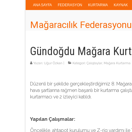
ANA SAYFA
FEDERASYON
KURTARMA
KAYNAK
Mağaracılık Federasyonu
Gündoğdu Mağara Kurta
Yazarı:
Uğur Özkan
|
Kategori:
Çalıştaylar
,
Mağara Kurtarma
Düzenli bir şekilde gerçekleştirdiğimiz 8. Mağar
hava şartlarına rağmen başarılı bir kurtarma çalış
kurtarmacı ve 2 izleyici katıldı.
Yapılan Çalışmalar:
Öncelikle, ahtapot kurulumu ve Z-rig yardımı ile T