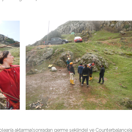
olean’a aktarma(sonradan germe şeklinde) ve Counterbalance’a