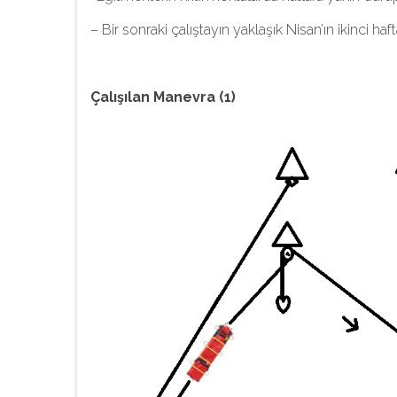
– Bir sonraki çalıştayın yaklaşık Nisan’ın ikinci ha
Çalışılan Manevra (1)