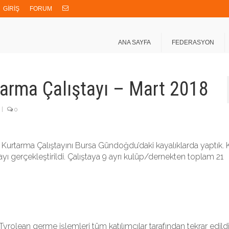
GİRİŞ
FORUM
ANA SAYFA
FEDERASYON
rma Çalıştayı – Mart 2018
|
0
a Kurtarma Çalıştayını Bursa Gündoğdu’daki kayalıklarda yaptık. 
tayı gerçekleştirildi. Çalıştaya 9 ayrı kulüp/dernekten toplam 21
yrolean germe işlemleri tüm katılımcılar tarafından tekrar edildi