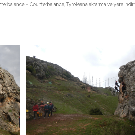
terbalance – Counterbalance, Tyrolean’a aktarma ve yere indi