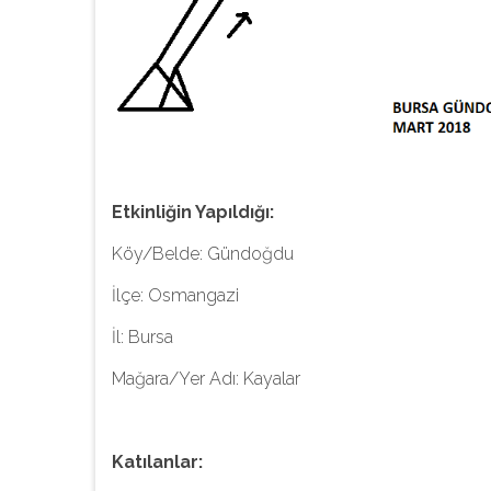
Etkinliğin Yapıldığı:
Köy/Belde: Gündoğdu
İlçe: Osmangazi
İl: Bursa
Mağara/Yer Adı: Kayalar
Katılanlar: