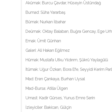
Akümak: Burcu Çavdar, Hüseyin Üstündağ
Bumad: Süha Yararbaş
Bümak: Nurkan İlbahar
Deümak: Oktay Balaban, Buğra Gencay, Ege Urh
Emak: Ümit Günhan
Galeri: Ali Hakan Eğilmez
Hümak: Mustafa Utku Yıldırım, Şükrü Yaylagülü
İtümak: Uğur Özkan, Bora Efe, Seyyidi Kerim P
Mad: Eren Çankaya, Burhan Uysal
Mad-Bursa: Atilla Ülgen
Umast: Kadir Gürses, Yunus Emre Serin
İzleyiciler: Bakican, Gülçin