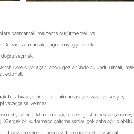
r: İplere basmamak, malzeme düşürmemek, vs.
ı. Ör: Yanlış atmamak, düğümü iyi giydirmek.
ü doğru seçmek
üyük tehlikelere yol açabileceği göz önünde bulundurulmalı, ma
t edilmeli.
ırak-bas-bırak şeklinde kullanılmaması (ipe zarar ve sedyeyi
 ipi yavaşça salıvermesi.
rın çalışmaları etkilememesi için özen göstermek ve çalışmay
 (Gerçek bir kurtarmada çalışma şartları çok daha ağır olabilir.)
rup net gözlem yapabilmesi (özellikle gece çalışmasında)