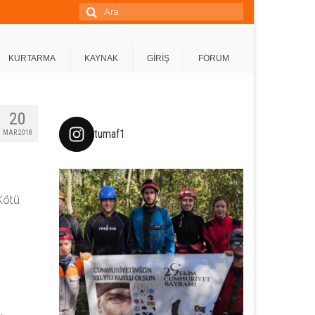
Şunu
ara:
KURTARMA
KAYNAK
GİRİŞ
FORUM
20
tumaf1
MAR 2018
Kötü
.