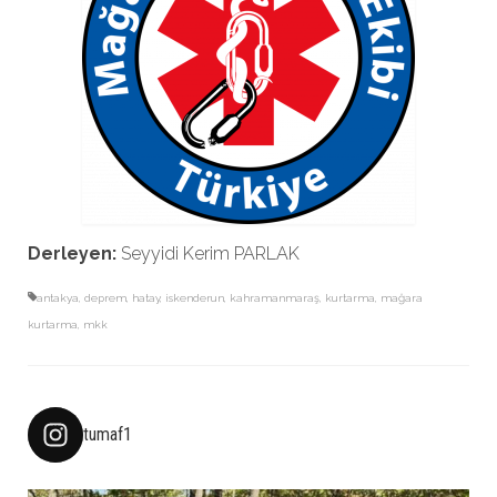
Derleyen:
Seyyidi Kerim PARLAK
antakya
,
deprem
,
hatay
,
iskenderun
,
kahramanmaraş
,
kurtarma
,
mağara
kurtarma
,
mkk
tumaf1