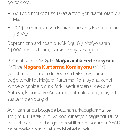
gerçekleşti.
04:17’de merkez üssü Gaziantep Şehitkamil olan 7.7
Mw,
13:24’te merkez üssü Kahramanmaraş Ekinözü olan
7.6 Mw
Depremlerin ardından büyüklüğü 6.7 Mw’ye varan
24.000’den fazla artçı sarsıntı meydana geldi.
6 Şubat sabah 04.25’te
Mağaracılık Federasyonu
(MF) ve
Mağara Kurtarma Komisyonu
(MKK)
yönetimi bilgilendirildi. Deprem hakkında durum
değerlendirildi. Mağara Kurtarma Komisyonu kendi
içinde organize olarak, farklı şehirlerden (ilk ekipler
Antalya, İstanbul ve Ankara’dan olmak üzere) olayın ilk
saatlerinde yola çıktı.
Aynı zamanda bölgede bulunan arkadaşlarımız ile
iletişim kurularak bilgi ve koordinasyon sağlandı. Buna
paralel olarak afet bölgesindeki illerden sorumlu AFAD
daire başkanlarının iletişim bilgileri alındı.