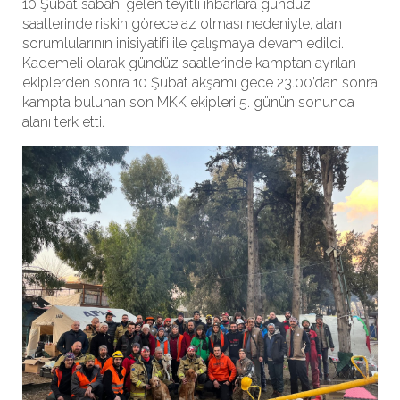
10 Şubat sabahı gelen teyitli ihbarlara gündüz
saatlerinde riskin görece az olması nedeniyle, alan
sorumlularının inisiyatifi ile çalışmaya devam edildi.
Kademeli olarak gündüz saatlerinde kamptan ayrılan
ekiplerden sonra 10 Şubat akşamı gece 23.00’dan sonra
kampta bulunan son MKK ekipleri 5. günün sonunda
alanı terk etti.