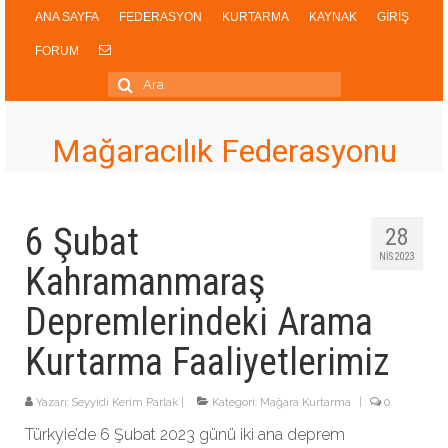
ANA SAYFA
FEDERASYON
KURTARMA
KAYNAK
GİRİŞ
FORUM
Şunu
ara:
Mağaracılık Federasyonu
6 Şubat
28
NIS 2023
Kahramanmaraş
Depremlerindeki Arama
Kurtarma Faaliyetlerimiz
Yazarı:
Seyyidi Kerim Parlak
|
Kategori:
Mağara Kurtarma
|
0
Türkyie’de 6 Şubat 2023 günü iki ana deprem