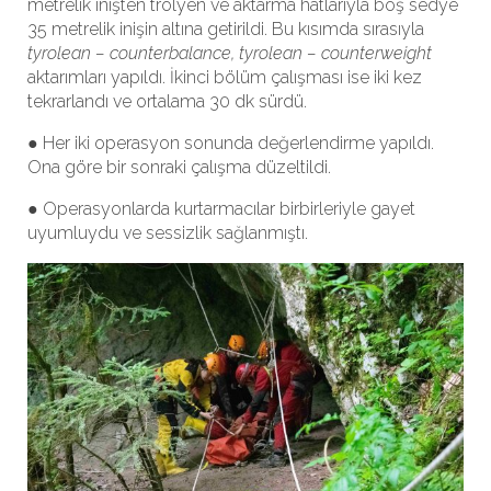
metrelik inişten trolyen ve aktarma hatlarıyla boş sedye
35 metrelik inişin altına getirildi. Bu kısımda sırasıyla ​
tyrolean – counterbalance, tyrolean – counterweight
aktarımları yapıldı. İkinci bölüm çalışması ise iki kez
tekrarlandı ve ortalama 30 dk sürdü.
● Her iki operasyon sonunda değerlendirme yapıldı.
Ona göre bir sonraki çalışma düzeltildi.
● Operasyonlarda kurtarmacılar birbirleriyle gayet
uyumluydu ve sessizlik sağlanmıştı.