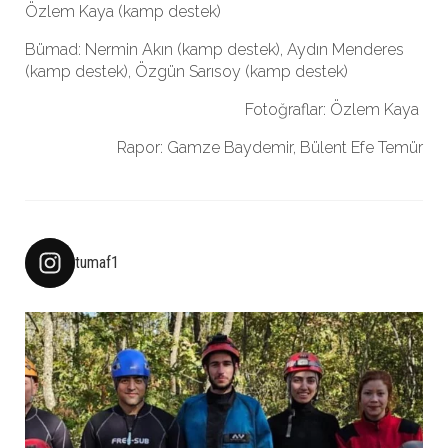
Özlem Kaya (kamp destek)
Bümad: Nermin Akın (kamp destek), Aydın Menderes
(kamp destek), Özgün Sarısoy (kamp destek)
Fotoğraflar: Özlem Kaya
Rapor: Gamze Baydemir, Bülent Efe Temür
tumaf1