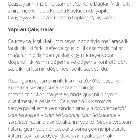
Çalıştaylarının 12.’si Kastamonu’da Küre Dağları Milli Parkı
sınırları içerisindeki Kapaklı Kuylucu’nda yapıldı.
Çalıştaya 4 kulüp/dernekten toplam 19 kişi katıldı.
Yapılan Çalışmalar
Çalıştayda, kısıtlı katılımcı sayısı nedeniyle mağarada iki
farklı iniş, iki farklı seferde çalışıldı. İlk aşamada hatlar
mağaranın girişinden yaklaşık 35 metreye kadar
döşendi. İlk kısmın döşeme ve döşeme kontrolü dört
saat, ikinci kısmın döşemesi ise iki saat sürdü.
Pazar günü çalışmanın ilk kısmına 10:40’da başlandı.
Kurtarma senaryosuna kazazedenin 35
metrederinlikten mağara ağzında güvenli bir yere
çıkarılmasıyla başlandı. Çalışmanın ilk kısmında
sedye paketleme ve ardından sırasıyla ​
counterweight,
counterweight – counterbalance, counterbalance –
tyrolean
​ hatları arasında​ aktarım yapıldı. Sedye tyrolean
hattına gelmeden önce, daha sonra çekme ipi olarak
kullanacak hat sedyeyi duvardan uzaklaştırmak