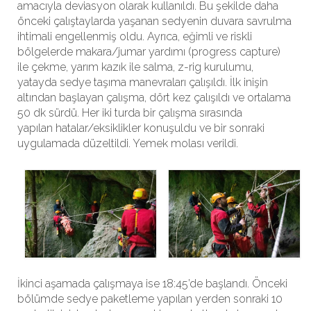
amacıyla deviasyon olarak kullanıldı. Bu şekilde daha
önceki çalıştaylarda yaşanan sedyenin duvara savrulma
ihtimali engellenmiş oldu. Ayrıca, eğimli ve riskli
bölgelerde makara/jumar yardımı (progress capture)
ile çekme, yarım kazık ile salma, z-rig kurulumu,
yatayda sedye taşıma manevraları çalışıldı. İlk inişin
altından başlayan çalışma, dört kez çalışıldı ve ortalama
50 dk sürdü. Her iki turda bir çalışma sırasında
yapılan hatalar/eksiklikler konuşuldu ve bir sonraki
uygulamada düzeltildi. Yemek molası verildi.
İkinci aşamada çalışmaya ise 18:45’de başlandı. Önceki
bölümde sedye paketleme yapılan yerden sonraki 10