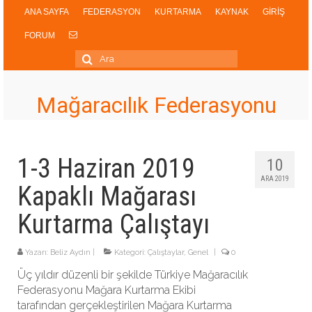
ANA SAYFA
FEDERASYON
KURTARMA
KAYNAK
GİRİŞ
FORUM
Şunu
ara:
Mağaracılık Federasyonu
1-3 Haziran 2019
10
ARA 2019
Kapaklı Mağarası
Kurtarma Çalıştayı
Yazarı:
Beliz Aydın
|
Kategori:
Çalıştaylar
,
Genel
|
0
Üç yıldır düzenli bir şekilde Türkiye Mağaracılık
Federasyonu Mağara Kurtarma Ekibi
tarafından gerçekleştirilen Mağara Kurtarma