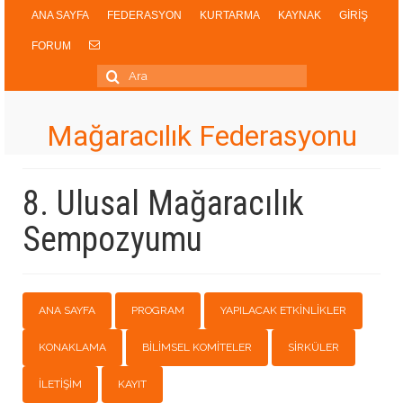
ANA SAYFA
FEDERASYON
KURTARMA
KAYNAK
GİRİŞ
FORUM
Şunu
ara:
Mağaracılık Federasyonu
8. Ulusal Mağaracılık
Sempozyumu
ANA SAYFA
PROGRAM
YAPILACAK ETKİNLİKLER
KONAKLAMA
BİLİMSEL KOMİTELER
SİRKÜLER
İLETİŞİM
KAYIT